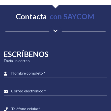
Contacta
c
o
n
S
A
Y
C
O
M
ESCRÍBENOS
Envía un correo