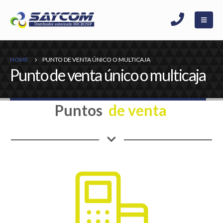
HOME
PUNTO DE VENTA ÚNICO O MULTICAJA
Punto de venta único o multicaja
Puntos
d
e
v
e
n
t
a